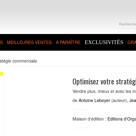
S
MEILLEURES VENTES
A PARAÎTRE
EXCLUSIVITÉS
GRA
ratégie commerciale
Optimisez votre straté
Vendre plus, mieux et avec les 
de
Antoine Leboyer
(auteur),
Jea
Maison d'édition :
Editions d'Org