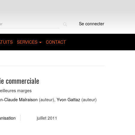
Rechercher
Se connecter
sur
le
site
TUITS
SERVICES
CONTACT
gie commerciale
meilleures marges
n-Claude Malraison
(auteur),
Yvon Gattaz
(auteur)
anisation
juillet 2011