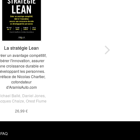
La stratégie Lean
éer un avantage compétitif,
libérer l'innovation, assurer
une croissance durable en
éveloppant les personnes.
réface de Nicolas Chartier,
cofondateur
d'AramisAuto.com
ichael Ballé
,
Daniel Jones
,
acques Chaize
,
Orest Fiume
26,99 €
FAQ