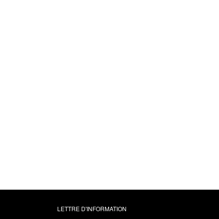
Réussir avec les
Asiatiques
Business et bonnes man
- Chine, Inde, Japon, C
Thaïlande, Malaisie
Indonésie, Singapour.
Bruno Marion
19,99 €
LETTRE D'INFORMATION