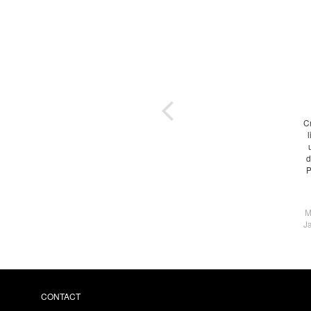
Cr
ières
orée,
d
,
P
..
M
J
CONTACT