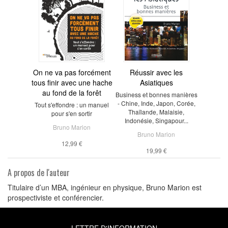
On ne va pas forcément
Réussir avec les
tous finir avec une hache
Asiatiques
au fond de la forêt
Business et bonnes manières
- Chine, Inde, Japon, Corée,
Tout s'effondre : un manuel
Thaïlande, Malaisie,
pour s'en sortir
Indonésie, Singapour...
Bruno Marion
Bruno Marion
12,99 €
19,99 €
A propos de l'auteur
Titulaire d’un MBA, ingénieur en physique, Bruno Marion est
prospectiviste et conférencier.
LETTRE D'INFORMATION