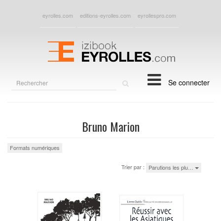
eyrolles.com
editions-eyrolles.com
eyrollespro.com
Rechercher
Se connecter
sur
le
site
Bruno Marion
Formats numériques
Trier par :
Parutions les plu…