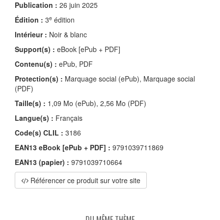
Publication :
26 juin 2025
e
Édition :
3
édition
Intérieur :
Noir & blanc
Support(s) :
eBook [ePub + PDF]
Contenu(s) :
ePub, PDF
Protection(s) :
Marquage social (ePub), Marquage social
(PDF)
Taille(s) :
1,09 Mo (ePub), 2,56 Mo (PDF)
Langue(s) :
Français
Code(s) CLIL :
3186
EAN13 eBook [ePub + PDF] :
9791039711869
EAN13 (papier) :
9791039710664
Référencer ce produit sur votre site
DU MÊME THÈME