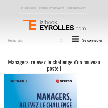
eyrolles.com
editions-eyrolles.com
eyrollespro.com
Rechercher
Se connecter
sur
le
site
Managers, relevez le challenge d'un nouveau
poste !