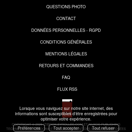
QUESTIONS PHOTO
CONTACT
DONNÉES PERSONNELLES - RGPD
CONDITIONS GÉNÉRALES
MENTIONS LÉGALES
RETOURS ET COMMANDES
FAQ
FLUX RSS
Lorsque vous naviguez sur notre site internet, des
informations sont susceptibles d'être enregistrées pour
optimiser votre expérience.
COPYRIGHT © 2026 IZIBOOK.EYROLLES.COM ET NUXOS PUBLISHING
Préférences
Tout accepter
Tout refuser
TECHNOLOGIES.
IZIBOOK®
ET
IZIBOOKS®
SONT DES MARQUES DÉPOSÉES