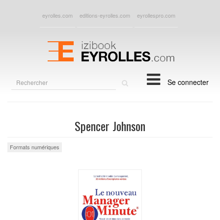
eyrolles.com
editions-eyrolles.com
eyrollespro.com
Rechercher
Se connecter
sur
le
site
Spencer Johnson
Formats numériques