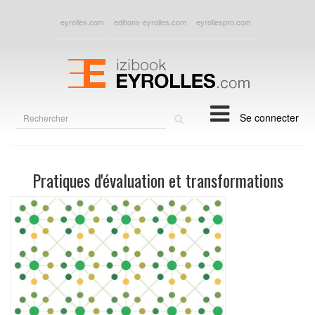
eyrolles.com
editions-eyrolles.com
eyrollespro.com
Rechercher
Se connecter
sur
le
site
Pratiques d'évaluation et transformations