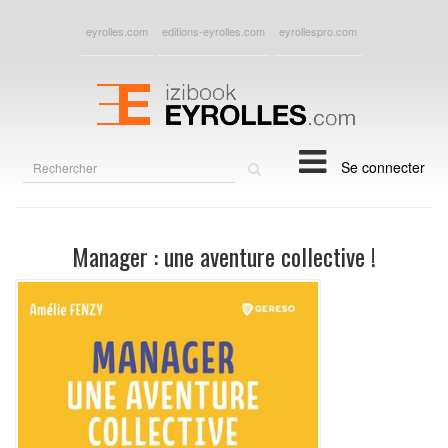
eyrolles.com
editions-eyrolles.com
eyrollespro.com
Rechercher
Se connecter
sur
le
site
Manager : une aventure collective !