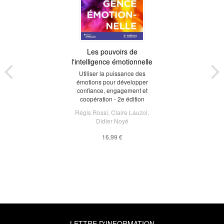
Les pouvoirs de
l'intelligence émotionnelle
Utiliser la puissance des
émotions pour développer
confiance, engagement et
coopération - 2e édition
Régis Rossi
,
Claire Lauzol
,
Didier Noyé
16,99 €
LETTRE D'INFORMATION