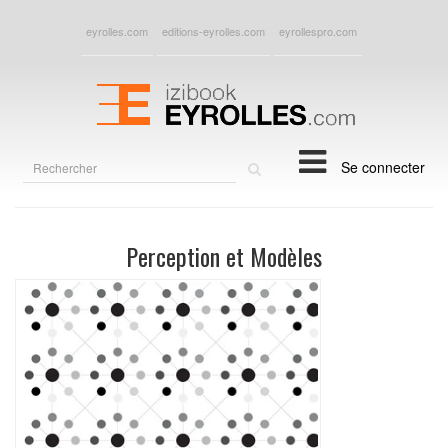
eyrolles.com
editions-eyrolles.com
eyrollespro.com
Rechercher
Se connecter
sur
le
site
Perception et Modèles