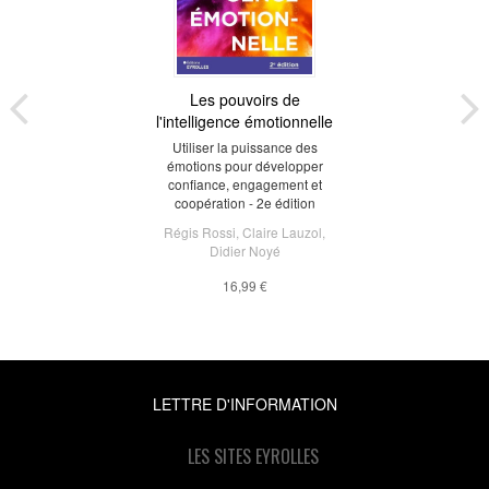
Les pouvoirs de
l'intelligence émotionnelle
Utiliser la puissance des
émotions pour développer
confiance, engagement et
coopération - 2e édition
Régis Rossi
,
Claire Lauzol
,
Didier Noyé
16,99 €
LETTRE D'INFORMATION
LES SITES EYROLLES