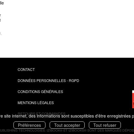
lle
Et 
gagn
r
t
l
,
CONTACT
DONNÉES PERSONNELLES - RGPD
CONDITIONS GÉNÉRALES
MENTIONS LÉGALES
RETOURS ET COMMANDES
 site internet, des informations sont susceptibles d'être enregistrées 
Préférences
Tout accepter
Tout refuser
PUBLISHING TECHNOLOGIES.
IZIBOOK®
ET
IZIBOOKS®
SONT DES MARQUES DÉPOSÉ