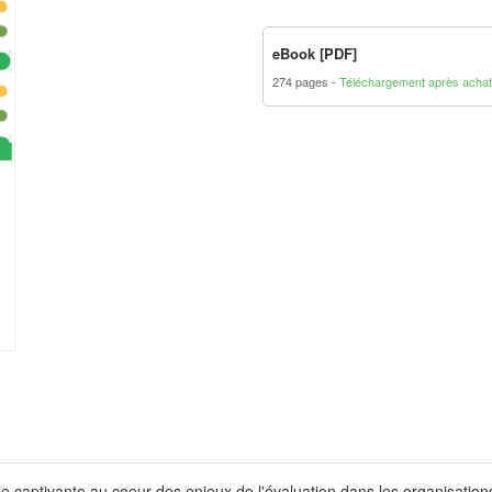
eBook [PDF]
274 pages
Téléchargement après achat
aptivante au coeur des enjeux de l'évaluation dans les organisations