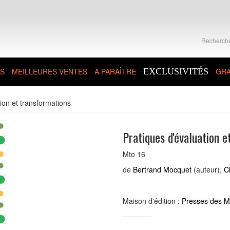
S
MEILLEURES VENTES
A PARAÎTRE
EXCLUSIVITÉS
GRA
ion et transformations
Pratiques d'évaluation e
Mto 16
de
Bertrand Mocquet
(auteur),
C
Maison d'édition :
Presses des Mi