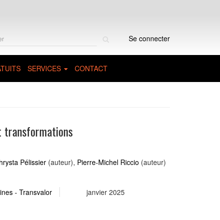
Rechercher
Se connecter
sur
le
site
TUITS
SERVICES
CONTACT
t transformations
hrysta Pélissier
(auteur),
Pierre-Michel Riccio
(auteur)
nes - Transvalor
janvier 2025