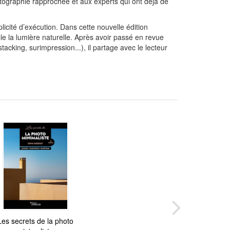
hotographie rapprochée et aux experts qui ont déjà de
licité d’exécution. Dans cette nouvelle édition
ible la lumière naturelle. Après avoir passé en revue
acking, surimpression...), il partage avec le lecteur
rtez du mode Auto !
Les secrets de la photo