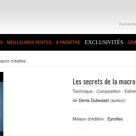
S
MEILLEURES VENTES
A PARAÎTRE
EXCLUSIVITÉS
GRA
macro créative
Les secrets de la macro
Technique - Composition - Esthé
de
Denis Dubesset
(auteur)
Maison d'édition :
Eyrolles