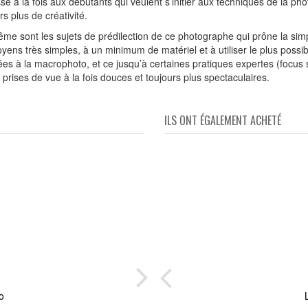
se à la fois aux débutants qui veulent s’initier aux techniques de la p
rs plus de créativité.
même sont les sujets de prédilection de ce photographe qui prône la simp
 moyens très simples, à un minimum de matériel et à utiliser le plus poss
ées à la macrophoto, et ce jusqu’à certaines pratiques expertes (focus st
rises de vue à la fois douces et toujours plus spectaculaires.
ILS ONT ÉGALEMENT ACHETÉ
o
io de
So