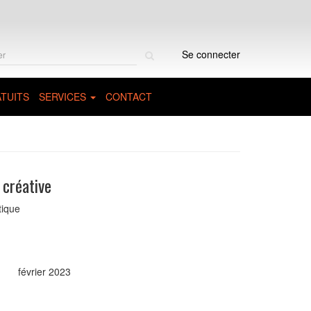
Rechercher
Se connecter
sur
le
site
TUITS
SERVICES
CONTACT
 créative
tique
février 2023