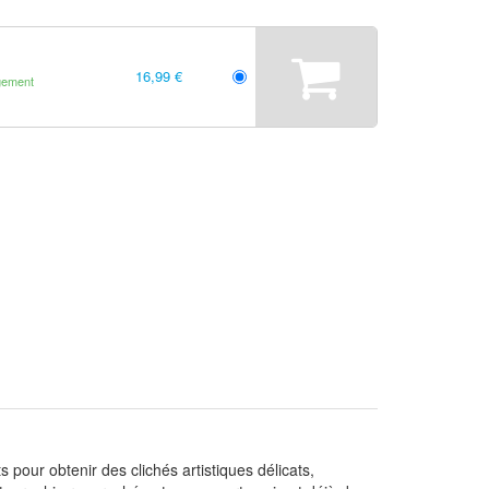
16,99 €
gement
our obtenir des clichés artistiques délicats,