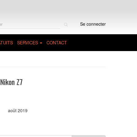
Rechercher
Se connecter
sur
le
site
TUITS
SERVICES
CONTACT
 Nikon Z7
août 2019