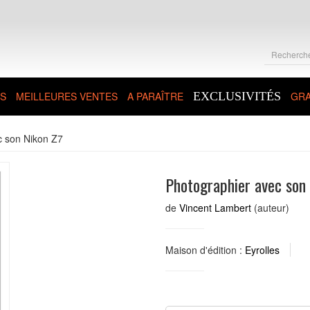
S
MEILLEURES VENTES
A PARAÎTRE
EXCLUSIVITÉS
GRA
c son Nikon Z7
Photographier avec son
de
Vincent Lambert
(auteur)
Maison d'édition :
Eyrolles