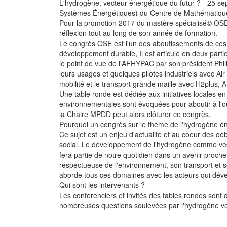
L'hydrogène, vecteur énergétique du futur ? - 25 s
Systèmes Énergétiques) du Centre de Mathématiqu
Pour la promotion 2017 du mastère spécialisé© OSE d
réflexion tout au long de son année de formation.
Le congrès OSE est l'un des aboutissements de ces r
développement durable, Il est articulé en deux parti
le point de vue de l'AFHYPAC par son président Phil
leurs usages et quelques pilotes industriels avec Ai
mobilité et le transport grande maille avec H2plus, 
Une table ronde est dédiée aux initiatives locales 
environnementales sont évoquées pour aboutir à l'ou
la Chaire MPDD peut alors clôturer ce congrès.
Pourquoi un congrès sur le thème de l'hydrogène én
Ce sujet est un enjeu d'actualité et au coeur des déba
social. Le développement de l'hydrogène comme vect
fera partie de notre quotidien dans un avenir proche
respectueuse de l'environnement, son transport et s
aborde tous ces domaines avec les acteurs qui dével
Qui sont les intervenants ?
Les conférenciers et invités des tables rondes sont d
nombreuses questions soulevées par l'hydrogène ve