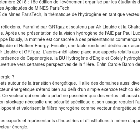
eptembre 2018 : 18e édition de l'événement organisé par les étudiants
es Appliquées de MINES ParisTech.
e Mines ParisTech, la thématique de l'hydrogène en tant que vecteur é
éflexions. Parrainé par GRTgaz et soutenu par Air Liquide et la Chair
es. Après une présentation de la vision hydrogène de l'AIE par Paul Lu
ippe Boucly, la matinée est consacrée à des présentations commençant 
r liquide et Haffner Energy. Ensuite, une table ronde est dédiée aux a
Air Liquide et GRTgaz. L'après-midi laisse place aux aspects relatifs 
en présence de Capenergies, la BU Hydrogène d'Engie et Cofely hydrogèn
verture vers certaines perspectives de la filière. Enfin Carole Baron
ergie ?
ts autour de la transition énergétique. Il allie des domaines aussi diver
eur énergétique s'étend bien au-delà d'un simple exercice techico-éc
. Ce vecteur qui semble a priori ne posséder que des vertus fait aussi 
on stockage nécessite une sécurité spécifique et son usage requiert l'
oppent et valorisent la filière hydrogène comme vecteur énergétique du
es experts et représentants d'industries et d'institutions à même d'appo
cteur énergie.