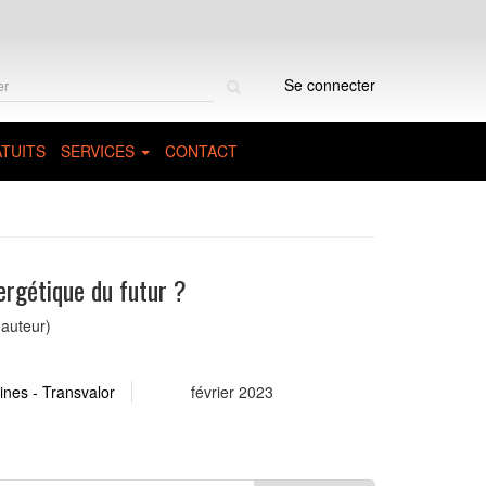
Rechercher
Se connecter
sur
le
site
TUITS
SERVICES
CONTACT
ergétique du futur ?
auteur)
nes - Transvalor
février 2023