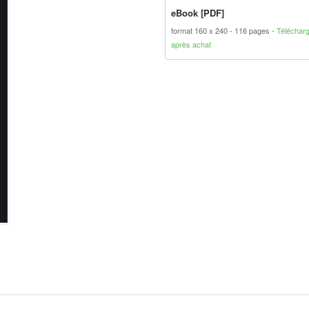
eBook [PDF]
format 160 x 240
116 pages
Téléchar
après achat