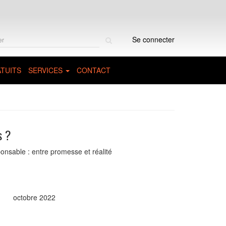
Rechercher
Se connecter
sur
le
site
TUITS
SERVICES
CONTACT
s ?
sponsable : entre promesse et réalité
octobre 2022