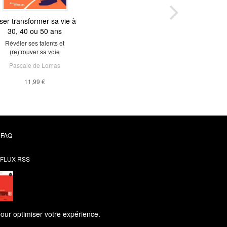
ser transformer sa vie à
30, 40 ou 50 ans
Révéler ses talents et
(re)trouver sa voie
Pascale de Lomas
11,99 €
FAQ
FLUX RSS
pour optimiser votre expérience.