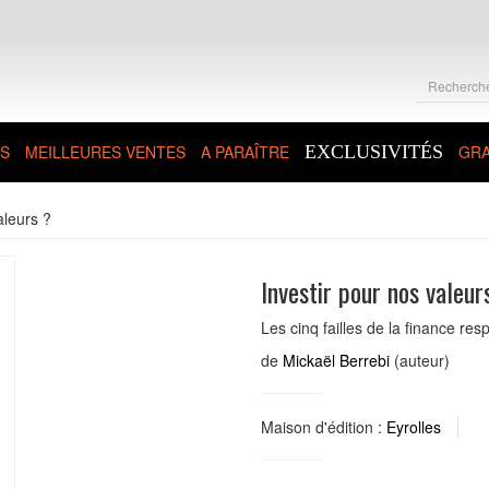
S
MEILLEURES VENTES
A PARAÎTRE
EXCLUSIVITÉS
GRA
aleurs ?
Investir pour nos valeur
Les cinq failles de la finance re
de
Mickaël Berrebi
(auteur)
Maison d'édition :
Eyrolles