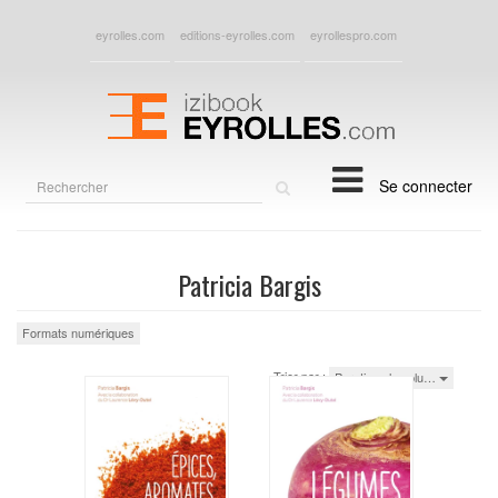
eyrolles.com
editions-eyrolles.com
eyrollespro.com
Rechercher
Se connecter
sur
le
site
Patricia Bargis
Formats numériques
Trier par :
Parutions les plu…