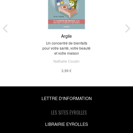
Argile
Un concentré de bienfaits
pour votre santé, votre beauté
et votre maison
Nathalie Cousin
3,99 €
LETTRE D'INFORMATION
LES SITES EYROLLES
LIBRAIRIE EYROLLES