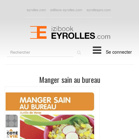
eyrolles.com
editions-eyrolles.com
eyrollespro.com
Rechercher
Se connecter
sur
le
site
Manger sain au bureau