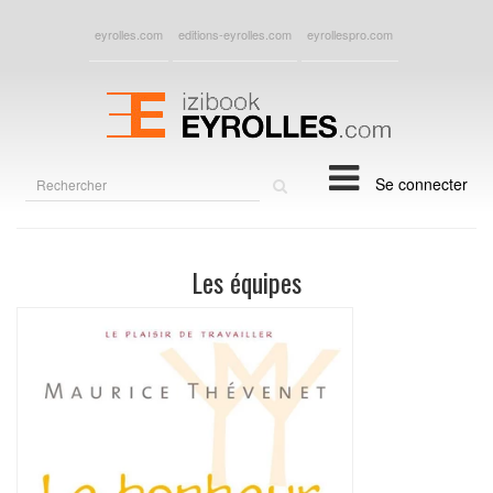
eyrolles.com
editions-eyrolles.com
eyrollespro.com
Rechercher
Se connecter
sur
le
site
Les équipes