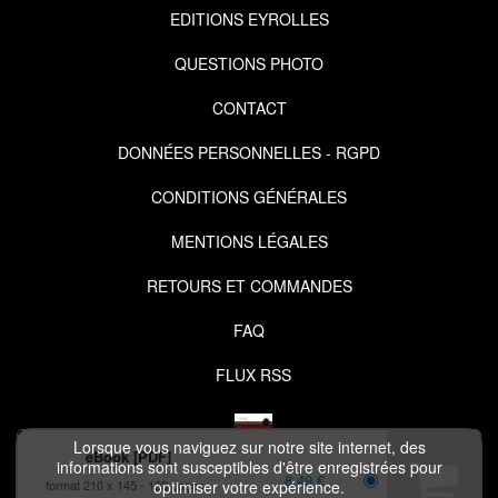
EDITIONS EYROLLES
QUESTIONS PHOTO
CONTACT
DONNÉES PERSONNELLES - RGPD
CONDITIONS GÉNÉRALES
MENTIONS LÉGALES
RETOURS ET COMMANDES
FAQ
FLUX RSS
Lorsque vous naviguez sur notre site internet, des
eBook [PDF]
informations sont susceptibles d'être enregistrées pour
8,49 €
format 210 x 145
128 pages
optimiser votre expérience.