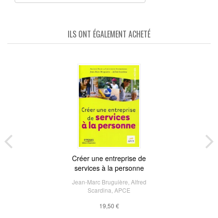
ILS ONT ÉGALEMENT ACHETÉ
Créer une entreprise de
services à la personne
Jean-Marc Bruguière
,
Alfred
Scardina
,
APCE
19,50 €