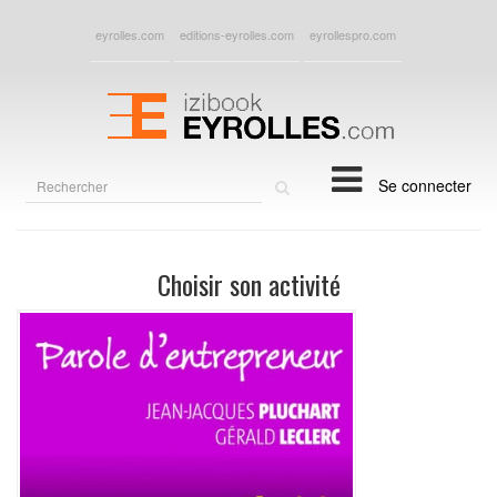
eyrolles.com
editions-eyrolles.com
eyrollespro.com
Rechercher
Se connecter
sur
le
site
Choisir son activité