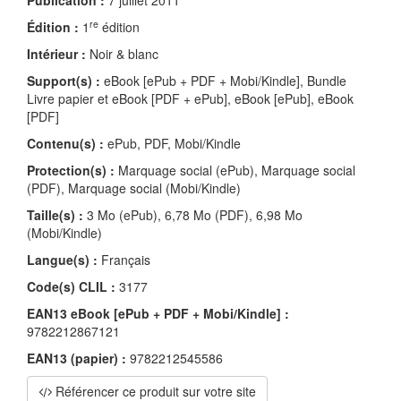
re
Édition :
1
édition
Intérieur :
Noir & blanc
Support(s) :
eBook [ePub + PDF + Mobi/Kindle], Bundle
Livre papier et eBook [PDF + ePub], eBook [ePub], eBook
[PDF]
Contenu(s) :
ePub, PDF, Mobi/Kindle
Protection(s) :
Marquage social (ePub), Marquage social
(PDF), Marquage social (Mobi/Kindle)
Taille(s) :
3 Mo (ePub), 6,78 Mo (PDF), 6,98 Mo
(Mobi/Kindle)
Langue(s) :
Français
Code(s) CLIL :
3177
EAN13 eBook [ePub + PDF + Mobi/Kindle] :
9782212867121
EAN13 (papier) :
9782212545586
Référencer ce produit sur votre site