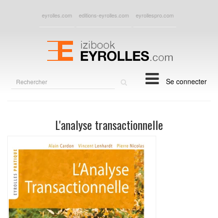
eyrolles.com
editions-eyrolles.com
eyrollespro.com
Rechercher
Se connecter
sur
le
site
L'analyse transactionnelle