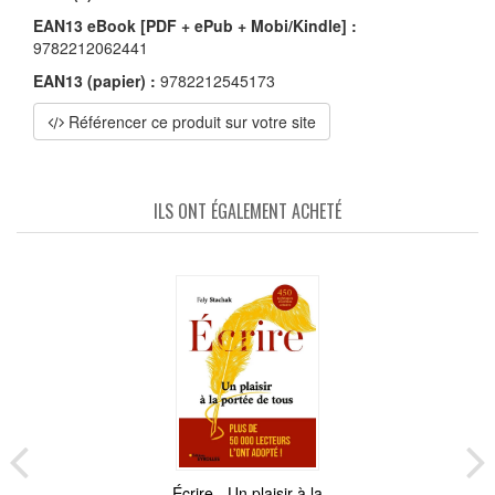
EAN13 eBook [PDF + ePub + Mobi/Kindle] :
9782212062441
EAN13 (papier) :
9782212545173
Référencer ce produit sur votre site
ILS ONT ÉGALEMENT ACHETÉ
Écrire - Un plaisir à la