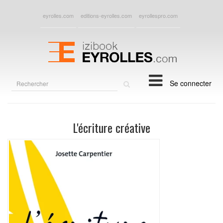
eyrolles.com
editions-eyrolles.com
eyrollespro.com
Rechercher
Se connecter
sur
le
site
L'écriture créative