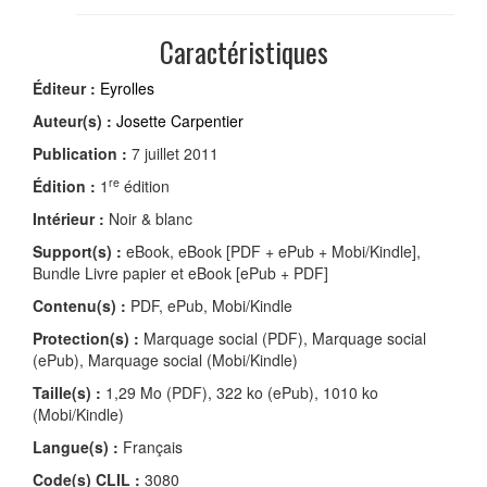
Caractéristiques
Éditeur :
Eyrolles
Auteur(s) :
Josette Carpentier
Publication :
7 juillet 2011
re
Édition :
1
édition
Intérieur :
Noir & blanc
Support(s) :
eBook, eBook [PDF + ePub + Mobi/Kindle],
Bundle Livre papier et eBook [ePub + PDF]
Contenu(s) :
PDF, ePub, Mobi/Kindle
Protection(s) :
Marquage social (PDF), Marquage social
(ePub), Marquage social (Mobi/Kindle)
Taille(s) :
1,29 Mo (PDF), 322 ko (ePub), 1010 ko
(Mobi/Kindle)
Langue(s) :
Français
Code(s) CLIL :
3080