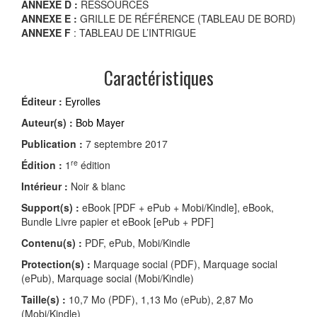
ANNEXE D :
RESSOURCES
ANNEXE E :
GRILLE DE RÉFÉRENCE (TABLEAU DE BORD)
ANNEXE F
: TABLEAU DE L’INTRIGUE
Caractéristiques
Éditeur :
Eyrolles
Auteur(s) :
Bob Mayer
Publication :
7 septembre 2017
re
Édition :
1
édition
Intérieur :
Noir & blanc
Support(s) :
eBook [PDF + ePub + Mobi/Kindle], eBook,
Bundle Livre papier et eBook [ePub + PDF]
Contenu(s) :
PDF, ePub, Mobi/Kindle
Protection(s) :
Marquage social (PDF), Marquage social
(ePub), Marquage social (Mobi/Kindle)
Taille(s) :
10,7 Mo (PDF), 1,13 Mo (ePub), 2,87 Mo
(Mobi/Kindle)