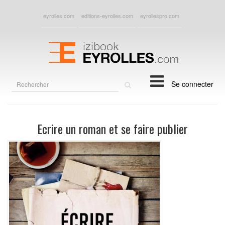
eyrolles.com
editions-eyrolles.com
eyrollespro.com
Rechercher
Se connecter
sur
le
site
Ecrire un roman et se faire publier