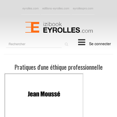
eyrolles.com
editions-eyrolles.com
eyrollespro.com
Rechercher
Se connecter
sur
le
site
Pratiques d'une éthique professionnelle