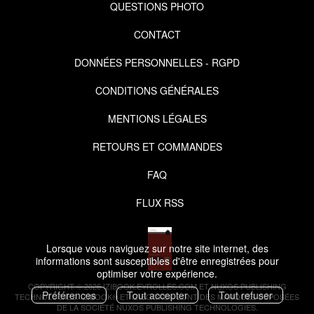
QUESTIONS PHOTO
CONTACT
DONNÉES PERSONNELLES - RGPD
CONDITIONS GÉNÉRALES
MENTIONS LÉGALES
RETOURS ET COMMANDES
FAQ
FLUX RSS
Lorsque vous naviguez sur notre site internet, des
informations sont susceptibles d'être enregistrées pour
optimiser votre expérience.
COPYRIGHT © 2026 IZIBOOK.EYROLLES.COM ET NUXOS PUBLISHING
Préférences
Tout accepter
Tout refuser
TECHNOLOGIES.
IZIBOOK®
ET
IZIBOOKS®
SONT DES MARQUES DÉPOSÉES
DE LA SOCIÉTÉ
NUXOS PUBLISHING TECHNOLOGIES
.