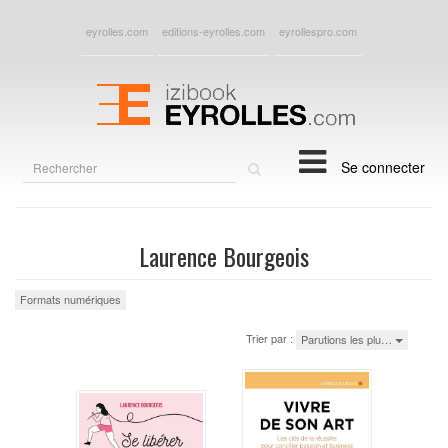
eyrolles.com
editions-eyrolles.com
eyrollespro.com
Rechercher
Se connecter
sur
le
site
Laurence Bourgeois
Formats numériques
Trier par :
Parutions les plu…