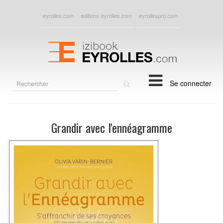
eyrolles.com
editions-eyrolles.com
eyrollespro.com
Rechercher
Se connecter
sur
le
site
Grandir avec l'ennéagramme