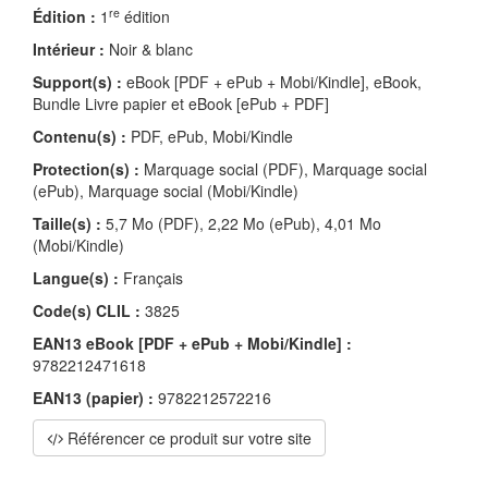
re
Édition :
1
édition
Intérieur :
Noir & blanc
Support(s) :
eBook [PDF + ePub + Mobi/Kindle], eBook,
Bundle Livre papier et eBook [ePub + PDF]
Contenu(s) :
PDF, ePub, Mobi/Kindle
Protection(s) :
Marquage social (PDF), Marquage social
(ePub), Marquage social (Mobi/Kindle)
Taille(s) :
5,7 Mo (PDF), 2,22 Mo (ePub), 4,01 Mo
(Mobi/Kindle)
Langue(s) :
Français
Code(s) CLIL :
3825
EAN13 eBook [PDF + ePub + Mobi/Kindle] :
9782212471618
EAN13 (papier) :
9782212572216
Référencer ce produit sur votre site