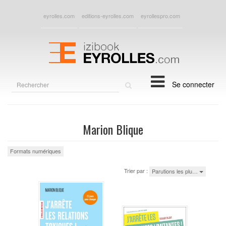
eyrolles.com
editions-eyrolles.com
eyrollespro.com
Rechercher
Se connecter
sur
le
site
Marion Blique
Formats numériques
Trier par :
Parutions les plu…