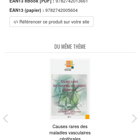
EAN13 eBook [PDF] :
9782742013661
EAN13 (papier) :
9782742005604
Référencer ce produit sur votre site
DU MÊME THÈME
Causes rares des
maladies vasculaires
cérébrales