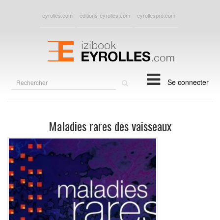
eyrolles.com
editions-eyrolles.com
eyrollespro.com
Rechercher
Se connecter
sur
le
site
Maladies rares des vaisseaux