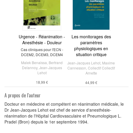
Urgence - Réanimation -
Les monitorages des
Anesthésie - Douleur
paramètres
physiologiques en
Cas cliniques pour l'ECN -
situation critique
DCEM2, DCEM3, DCEM4
Malek Benaissa
,
Bertrand
Jean-Jacques Lehot
,
Maxime
Delannoy
,
Jean-Jacques
Cannesson
,
Collectif Collectif
Lehot
Arnette
18,99 €
44,99 €
A propos de l'auteur
Docteur en médecine et compétent en réanimation médicale, le
Dr Jean-Jacques Lehot est chef de service d'anesthésie-
réanimation de l'Hôpital Cardiovasculaire et Pneumologique L.
Pradel (Bron) depuis le 1er septembre 1994.