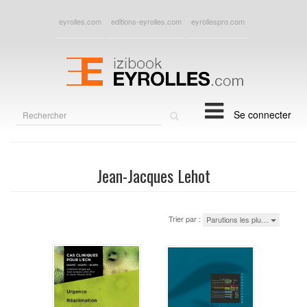
eyrolles.com
editions-eyrolles.com
eyrollespro.com
Rechercher
Se connecter
sur
le
site
Jean-Jacques Lehot
Trier par :
Parutions les plu…