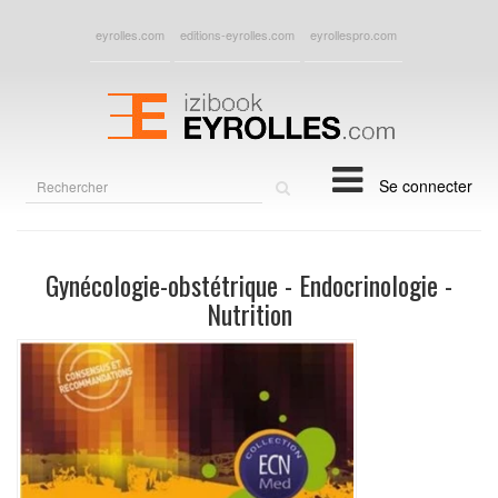
eyrolles.com
editions-eyrolles.com
eyrollespro.com
Rechercher
Se connecter
sur
le
site
Gynécologie-obstétrique - Endocrinologie -
Nutrition