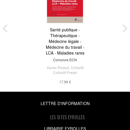
Santé publique -
Thérapeutique -
Médecine légale -
Médecine du travail -
LCA - Maladies rares
Concours ECN
Xavier Ricaud
,
Collectif
Collectif Pradel
17,99 €
LETTRE D'INFORMATION
LES SITES EYROLLES
LIBRAIRIE EYROLLES