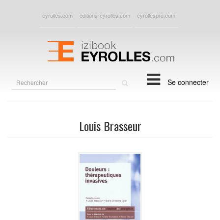
eyrolles.com
editions-eyrolles.com
eyrollespro.com
Rechercher
Se connecter
sur
le
site
Louis Brasseur