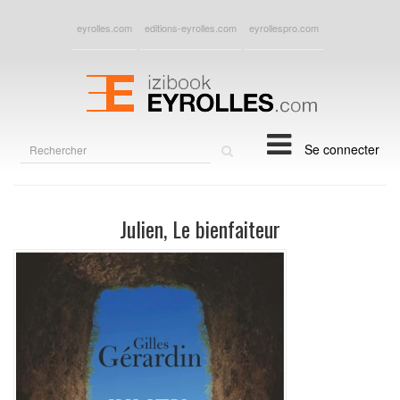
eyrolles.com
editions-eyrolles.com
eyrollespro.com
Rechercher
Se connecter
sur
le
site
Julien, Le bienfaiteur