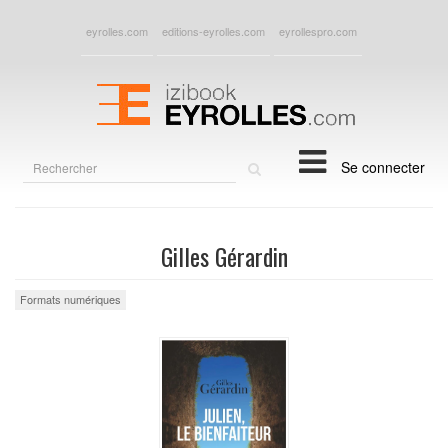
eyrolles.com
editions-eyrolles.com
eyrollespro.com
Rechercher
Se connecter
sur
le
site
Gilles Gérardin
Formats numériques