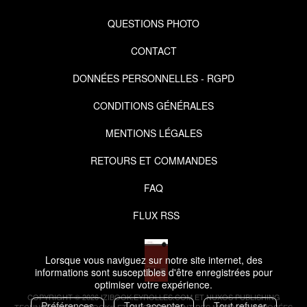
QUESTIONS PHOTO
CONTACT
DONNÉES PERSONNELLES - RGPD
CONDITIONS GÉNÉRALES
MENTIONS LÉGALES
RETOURS ET COMMANDES
FAQ
FLUX RSS
Lorsque vous naviguez sur notre site internet, des
informations sont susceptibles d'être enregistrées pour
optimiser votre expérience.
COPYRIGHT © 2026 IZIBOOK.EYROLLES.COM ET NUXOS PUBLISHING
Préférences
Tout accepter
Tout refuser
TECHNOLOGIES.
IZIBOOK®
ET
IZIBOOKS®
SONT DES MARQUES DÉPOSÉES