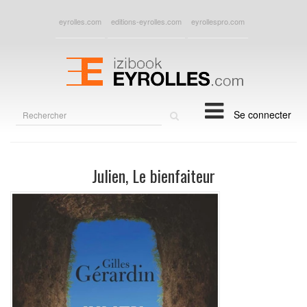
eyrolles.com
editions-eyrolles.com
eyrollespro.com
Rechercher
Se connecter
sur
le
site
Julien, Le bienfaiteur