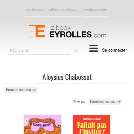
eyrolles.com
editions-eyrolles.com
eyrollespro.com
Rechercher
Se connecter
sur
le
site
Aloysius Chabossot
Formats numériques
Trier par :
Parutions les plu…