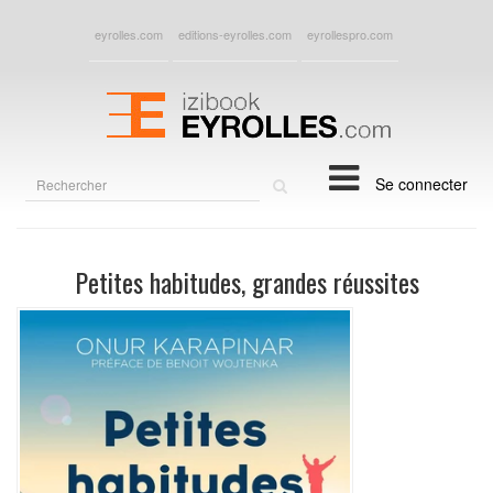
eyrolles.com
editions-eyrolles.com
eyrollespro.com
Rechercher
Se connecter
sur
le
site
Petites habitudes, grandes réussites