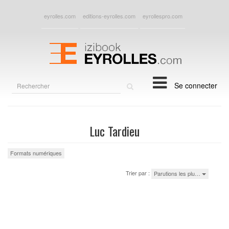
eyrolles.com
editions-eyrolles.com
eyrollespro.com
Rechercher
Se connecter
sur
le
site
Luc Tardieu
Formats numériques
Trier par :
Parutions les plu…