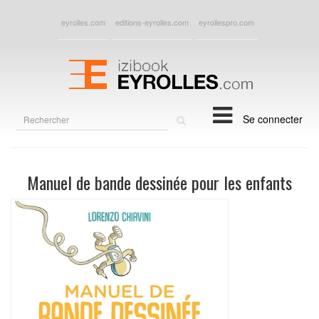
eyrolles.com
editions-eyrolles.com
eyrollespro.com
Rechercher
Se connecter
sur
le
site
Manuel de bande dessinée pour les enfants