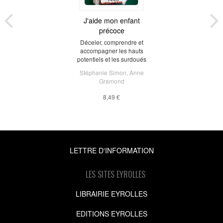
J'aide mon enfant
précoce
Déceler, comprendre et
accompagner les hauts
potentiels et les surdoués
Stéphanie Simon
,
Anne
Gramond
8,49 €
LETTRE D'INFORMATION
LES SITES EYROLLES
LIBRAIRIE EYROLLES
EDITIONS EYROLLES