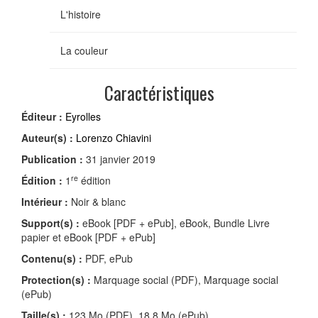
L'histoire
La couleur
Caractéristiques
Éditeur :
Eyrolles
Auteur(s) :
Lorenzo Chiavini
Publication :
31 janvier 2019
re
Édition :
1
édition
Intérieur :
Noir & blanc
Support(s) :
eBook [PDF + ePub], eBook, Bundle Livre
papier et eBook [PDF + ePub]
Contenu(s) :
PDF, ePub
Protection(s) :
Marquage social (PDF), Marquage social
(ePub)
Taille(s) :
123 Mo (PDF), 18,8 Mo (ePub)