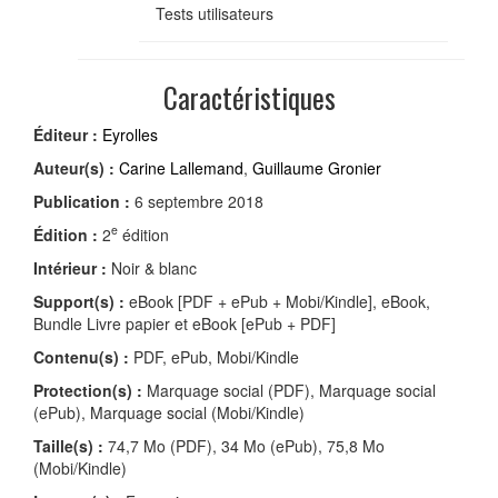
Tests utilisateurs
Caractéristiques
Éditeur :
Eyrolles
Auteur(s) :
Carine Lallemand
,
Guillaume Gronier
Publication :
6 septembre 2018
e
Édition :
2
édition
Intérieur :
Noir & blanc
Support(s) :
eBook [PDF + ePub + Mobi/Kindle], eBook,
Bundle Livre papier et eBook [ePub + PDF]
Contenu(s) :
PDF, ePub, Mobi/Kindle
Protection(s) :
Marquage social (PDF), Marquage social
(ePub), Marquage social (Mobi/Kindle)
Taille(s) :
74,7 Mo (PDF), 34 Mo (ePub), 75,8 Mo
(Mobi/Kindle)