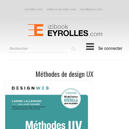
eyrolles.com
editions-eyrolles.com
eyrollespro.com
Rechercher
Se connecter
sur
le
site
Méthodes de design UX