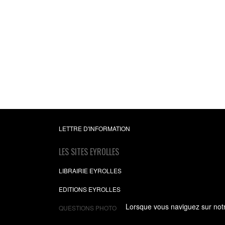
Tactiques de vent
gagnantes
René Moulinier
16,99 €
LETTRE D'INFORMATION
LES SITES EYROLLES
LIBRAIRIE EYROLLES
EDITIONS EYROLLES
Lorsque vous naviguez sur notre
QUESTIONS PHOTO