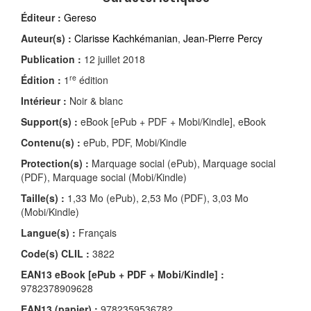
Éditeur :
Gereso
Auteur(s) :
Clarisse Kachkémanian
,
Jean-Pierre Percy
Publication :
12 juillet 2018
re
Édition :
1
édition
Intérieur :
Noir & blanc
Support(s) :
eBook [ePub + PDF + Mobi/Kindle], eBook
Contenu(s) :
ePub, PDF, Mobi/Kindle
Protection(s) :
Marquage social (ePub), Marquage social
(PDF), Marquage social (Mobi/Kindle)
Taille(s) :
1,33 Mo (ePub), 2,53 Mo (PDF), 3,03 Mo
(Mobi/Kindle)
Langue(s) :
Français
Code(s) CLIL :
3822
EAN13 eBook [ePub + PDF + Mobi/Kindle] :
9782378909628
EAN13 (papier) :
9782359536782