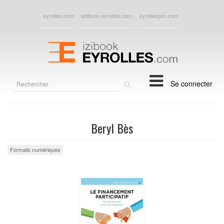
eyrolles.com
editions-eyrolles.com
eyrollespro.com
Rechercher
Se connecter
sur
le
site
Beryl Bès
Formats numériques