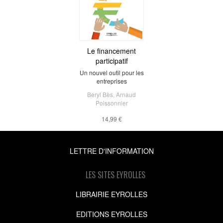
Le financement
participatif
Un nouvel outil pour les
entreprises
Beryl Bès
,
Arnaud
Poissonnier
14,99 €
LETTRE D'INFORMATION
LES SITES EYROLLES
LIBRAIRIE EYROLLES
EDITIONS EYROLLES