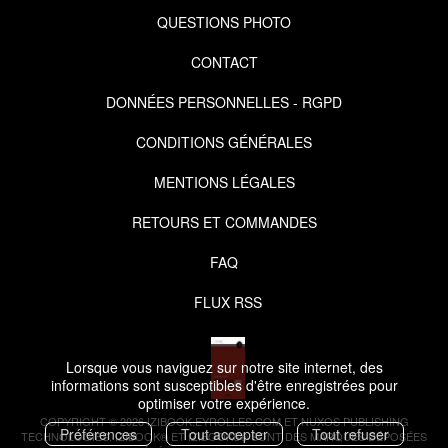
QUESTIONS PHOTO
CONTACT
DONNÉES PERSONNELLES - RGPD
CONDITIONS GÉNÉRALES
MENTIONS LÉGALES
RETOURS ET COMMANDES
FAQ
FLUX RSS
Lorsque vous naviguez sur notre site internet, des
informations sont susceptibles d'être enregistrées pour
optimiser votre expérience.
COPYRIGHT © 2026 IZIBOOK.EYROLLES.COM ET NUXOS PUBLISHING
Préférences
Tout accepter
Tout refuser
TECHNOLOGIES.
IZIBOOK®
ET
IZIBOOKS®
SONT DES MARQUES DÉPOSÉES