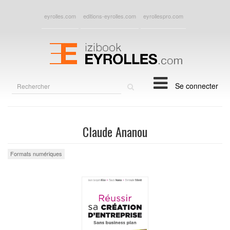
eyrolles.com
editions-eyrolles.com
eyrollespro.com
Rechercher
Se connecter
sur
le
site
Claude Ananou
Formats numériques