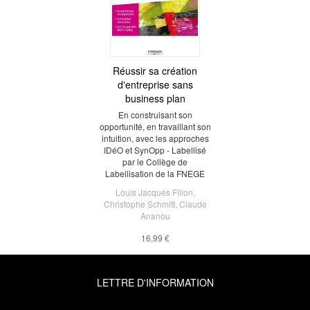
Réussir sa création
d'entreprise sans
business plan
En construisant son
opportunité, en travaillant son
intuition, avec les approches
IDéO et SynOpp - Labellisé
par le Collège de
Labellisation de la FNEGE
Louis Jacques Filion
,
Christophe Schmitt
,
Claude
Ananou
16,99 €
LETTRE D'INFORMATION