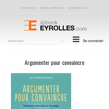
eyrolles.com
editions-eyrolles.com
eyrollespro.com
Rechercher
Se connecter
sur
le
site
Argumenter pour convaincre