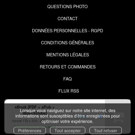
QUESTIONS PHOTO
CONTACT
DONNÉES PERSONNELLES - RGPD
CONDITIONS GÉNÉRALES
MENTIONS LÉGALES
RETOURS ET COMMANDES
FAQ
FLUX RSS
eBook [PDF + ePub +
Lorsque vous naviguez sur notre site internet, des
Mobi/Kindle]
informations sont susceptibles d'être enregistrées pour
9,99 €
format 170 x 210
272 pages
optimiser votre expérience.
COPYRIGHT © 2026 IZIBOOK.EYROLLES.COM ET NUXOS PUBLISHING
Téléchargement après achat
Préférences
Tout accepter
Tout refuser
TECHNOLOGIES.
IZIBOOK®
ET
IZIBOOKS®
SONT DES MARQUES DÉPOSÉES