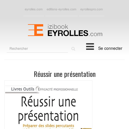
eyrolles.com
editions-eyrolles.com
eyrollespro.com
Rechercher
Se connecter
sur
le
site
Réussir une présentation