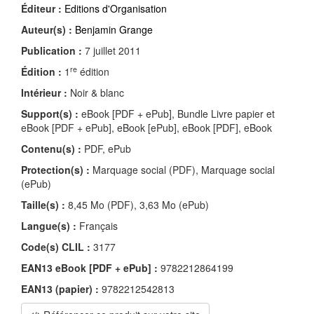
Éditeur :
Editions d'Organisation
Auteur(s) :
Benjamin Grange
Publication :
7 juillet 2011
re
Édition :
1
édition
Intérieur :
Noir & blanc
Support(s) :
eBook [PDF + ePub], Bundle Livre papier et
eBook [PDF + ePub], eBook [ePub], eBook [PDF], eBook
Contenu(s) :
PDF, ePub
Protection(s) :
Marquage social (PDF), Marquage social
(ePub)
Taille(s) :
8,45 Mo (PDF), 3,63 Mo (ePub)
Langue(s) :
Français
Code(s) CLIL :
3177
EAN13 eBook [PDF + ePub] :
9782212864199
EAN13 (papier) :
9782212542813