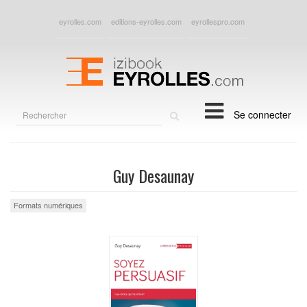
eyrolles.com
editions-eyrolles.com
eyrollespro.com
Rechercher
Se connecter
sur
le
site
Guy Desaunay
Formats numériques