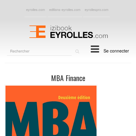
eyrolles.com
editions-eyrolles.com
eyrollespro.com
Rechercher
Se connecter
sur
le
site
MBA Finance