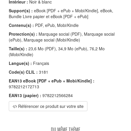
Intérieur :
Noir & blanc
Support(s) :
eBook [PDF + ePub + Mobi/Kindle], eBook,
Bundle Livre papier et eBook [PDF + ePub]
Contenu(s) :
PDF, ePub, Mobi/Kindle
Protection(s) :
Marquage social (PDF), Marquage social
(ePub), Marquage social (Mobi/Kindle)
Taille(s) :
23,6 Mo (PDF), 34,9 Mo (ePub), 76,2 Mo
(Mobi/Kindle)
Langue(s) :
Français
Code(s) CLIL :
3181
EAN13 eBook [PDF + ePub + Mobi/Kindle] :
9782212172713
EAN13 (papier) :
9782212566284
Référencer ce produit sur votre site
DU MÊME THÈME