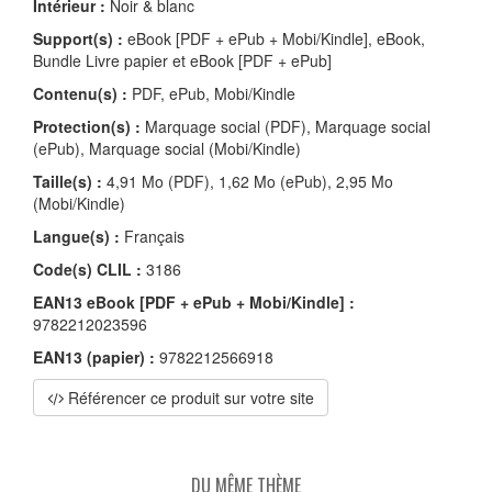
Intérieur :
Noir & blanc
Support(s) :
eBook [PDF + ePub + Mobi/Kindle], eBook,
Bundle Livre papier et eBook [PDF + ePub]
Contenu(s) :
PDF, ePub, Mobi/Kindle
Protection(s) :
Marquage social (PDF), Marquage social
(ePub), Marquage social (Mobi/Kindle)
Taille(s) :
4,91 Mo (PDF), 1,62 Mo (ePub), 2,95 Mo
(Mobi/Kindle)
Langue(s) :
Français
Code(s) CLIL :
3186
EAN13 eBook [PDF + ePub + Mobi/Kindle] :
9782212023596
EAN13 (papier) :
9782212566918
Référencer ce produit sur votre site
DU MÊME THÈME