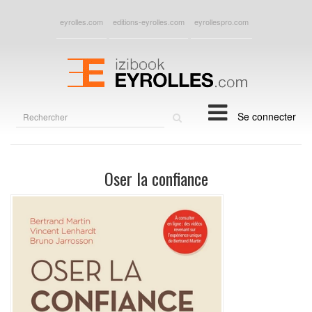
eyrolles.com
editions-eyrolles.com
eyrollespro.com
Rechercher
Se connecter
sur
le
site
Oser la confiance