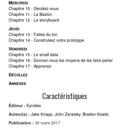
M
ERCREDI
Chapitre 10
- Décidez-vous
Chapitre 11
- La Baston
Chapitre 12
- Le
storyboard
J
EUDI
Chapitre 13
- Faites du toc
Chapitre 14
- Construisez votre prototype
V
ENDREDI
Chapitre 15
- Le
small data
Chapitre 16
- Donnez-vous les moyens de les faire parler
Chapitre 17
- Apprenez
D
ÉCOLLEZ
A
NNEXES
Caractéristiques
Éditeur :
Eyrolles
Auteur(s) :
Jake Knapp
,
John Zeratsky
,
Braden Kowitz
Publication :
30 mars 2017