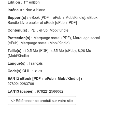
re
Édition :
1
édition
Intérieur :
Noir & blanc
Support(s) :
eBook [PDF + ePub + Mobi/Kindle], eBook,
Bundle Livre papier et eBook [ePub + PDF]
Contenu(s) :
PDF, ePub, Mobi/Kindle
Protection(s) :
Marquage social (PDF), Marquage social
(ePub), Marquage social (Mobi/Kindle)
Taille(s) :
10,5 Mo (PDF), 4,35 Mo (ePub), 8,26 Mo
(Mobi/Kindle)
Langue(s) :
Français
Code(s) CLIL :
3179
EAN13 eBook [PDF + ePub + Mobi/Kindle] :
9782212283709
EAN13 (papier) :
9782212566062
Référencer ce produit sur votre site