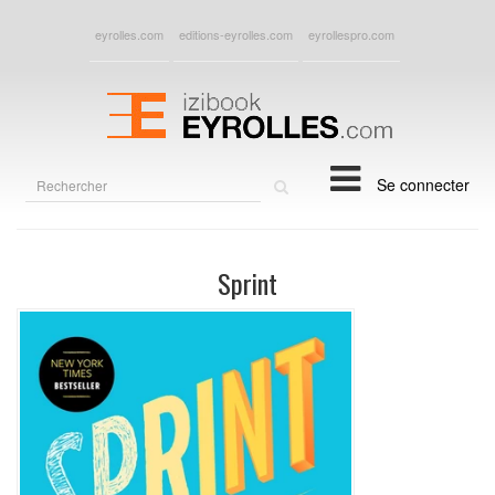
eyrolles.com
editions-eyrolles.com
eyrollespro.com
Rechercher
Se connecter
sur
le
site
Sprint