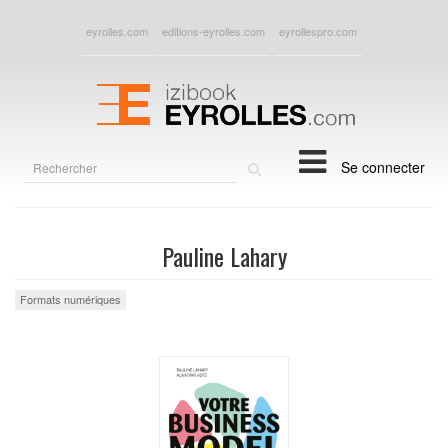
eyrolles.com
editions-eyrolles.com
eyrollespro.com
Rechercher
Se connecter
sur
le
site
Pauline Lahary
Formats numériques