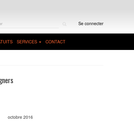
Rechercher
Se connecter
sur
le
site
TUITS
SERVICES
CONTACT
gners
octobre 2016