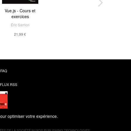
CSS 3 Flexbox
Vue.js - Cours et
exercices
longez dans les CSS
modernes
Éric Sarrion
Raphaël Goetter
21,99 €
13,99 €
FAQ
FLUX RSS
pour optimiser votre expérience.
ES DE LA SOCIÉTÉ
NUXOS PUBLISHING TECHNOLOGIES
.