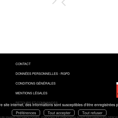
e
P
CONTACT
DONNÉES PERSONNELLES - RGPD
CONDITIONS GÉNÉRALES
MENTIONS LÉGALES
RETOURS ET COMMANDES
 site internet, des informations sont susceptibles d'être enregistrées 
Préférences
Tout accepter
Tout refuser
PUBLISHING TECHNOLOGIES.
IZIBOOK®
ET
IZIBOOKS®
SONT DES MARQUES DÉPOSÉ