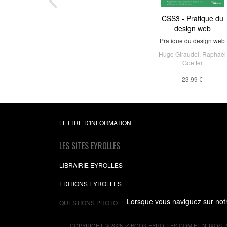
CSS3 - Pratique du
Git par la pratiqu
design web
A book apart n°17
Pratique du design web
David Demaree
Hugo Giraudel
,
Raphaël
10,99 €
Goetter
23,99 €
LETTRE D'INFORMATION
LES SITES EYROLLES
LIBRAIRIE EYROLLES
EDITIONS EYROLLES
Lorsque vous naviguez sur notre
QUESTIONS PHOTO
COPYRIGHT © 2026 IZIBOOK.EYROLLES.COM ET NUXOS 