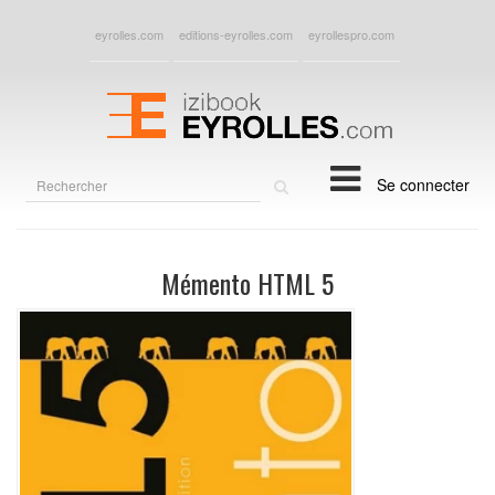
eyrolles.com
editions-eyrolles.com
eyrollespro.com
Rechercher
Se connecter
sur
le
site
Mémento HTML 5