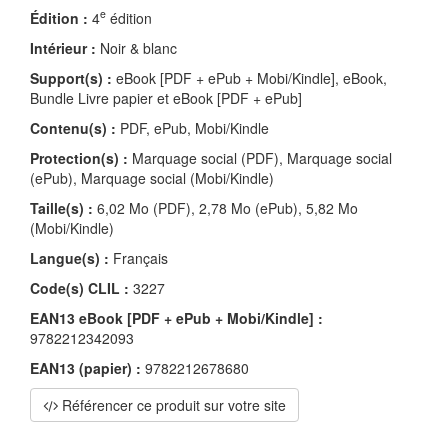
e
Édition :
4
édition
Intérieur :
Noir & blanc
Support(s) :
eBook [PDF + ePub + Mobi/Kindle], eBook,
Bundle Livre papier et eBook [PDF + ePub]
Contenu(s) :
PDF, ePub, Mobi/Kindle
Protection(s) :
Marquage social (PDF), Marquage social
(ePub), Marquage social (Mobi/Kindle)
Taille(s) :
6,02 Mo (PDF), 2,78 Mo (ePub), 5,82 Mo
(Mobi/Kindle)
Langue(s) :
Français
Code(s) CLIL :
3227
EAN13 eBook [PDF + ePub + Mobi/Kindle] :
9782212342093
EAN13 (papier) :
9782212678680
Référencer ce produit sur votre site