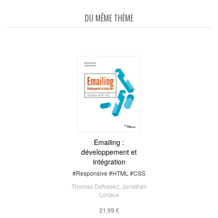
DU MÊME THÈME
Emailing :
développement et
intégration
#Responsive #HTML #CSS
Thomas Defossez
,
Jonathan
Loriaux
21,99 €