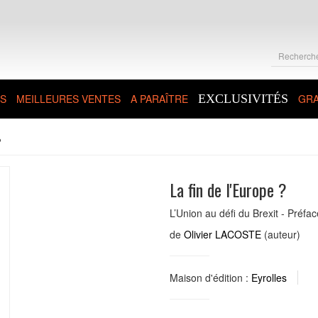
S
MEILLEURES VENTES
A PARAÎTRE
EXCLUSIVITÉS
GRA
?
La fin de l'Europe ?
L’Union au défi du Brexit - Préf
de
Olivier LACOSTE
(auteur)
Maison d'édition :
Eyrolles