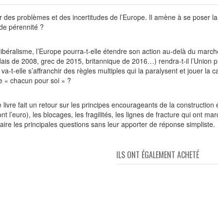
es problèmes et des incertitudes de l’Europe. Il amène à se poser la que
 de pérennité ?
libéralisme, l’Europe pourra-t-elle étendre son action au-delà du mar
dais de 2008, grec de 2015, britannique de 2016…) rendra-t-il l’Union 
-t-elle s’affranchir des règles multiples qui la paralysent et jouer la c
le « chacun pour soi » ?
ivre fait un retour sur les principes encourageants de la constructio
ont l’euro), les blocages, les fragilités, les lignes de fracture qui ont 
aire les principales questions sans leur apporter de réponse simpliste.
ILS ONT ÉGALEMENT ACHETÉ