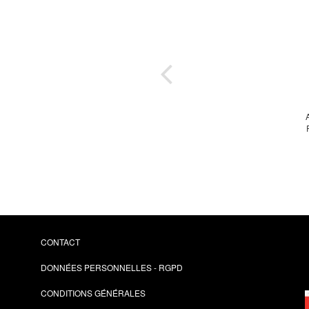
veux,
our
A
tre
ël
CONTACT
DONNÉES PERSONNELLES - RGPD
CONDITIONS GÉNÉRALES