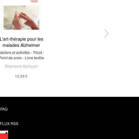
L'art-thérapie pour les
malades Alzheimer
teliers et activités - Tricot -
Point de croix - Livre textile
Stéphanie Beillouin
12,99 €
FAQ
FLUX RSS