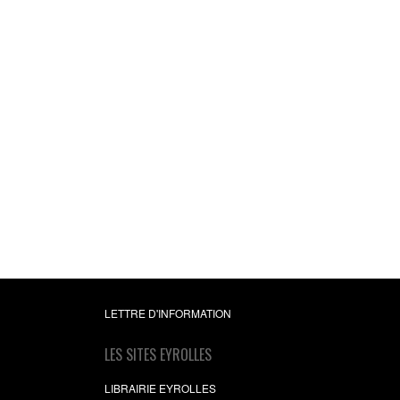
Je retiens ce que je 
quand je veux !
35 jeux et exercices p
entraîner et booster vo
mémoire
Vincent Delourmel
,
Ga
Allain
12,99 €
LETTRE D'INFORMATION
LES SITES EYROLLES
LIBRAIRIE EYROLLES