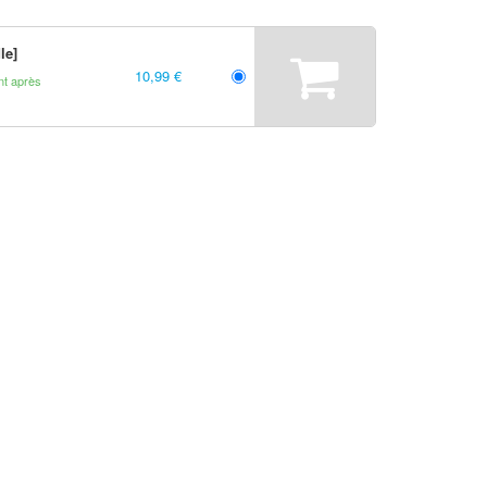
le]
10,99 €
t après