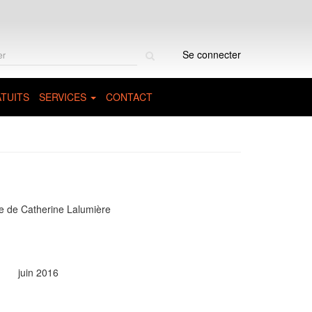
Rechercher
Se connecter
sur
le
site
TUITS
SERVICES
CONTACT
ace de Catherine Lalumière
juin 2016