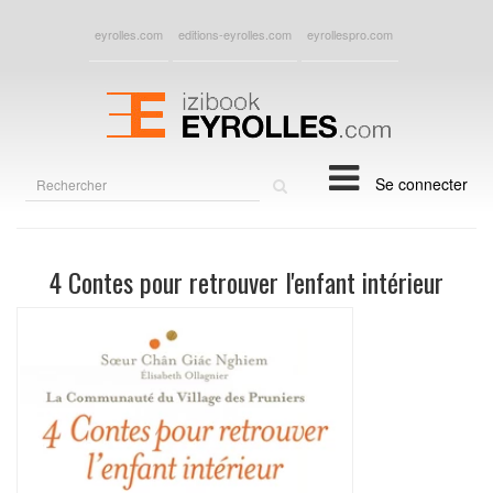
eyrolles.com
editions-eyrolles.com
eyrollespro.com
Rechercher
Se connecter
sur
le
site
4 Contes pour retrouver l'enfant intérieur