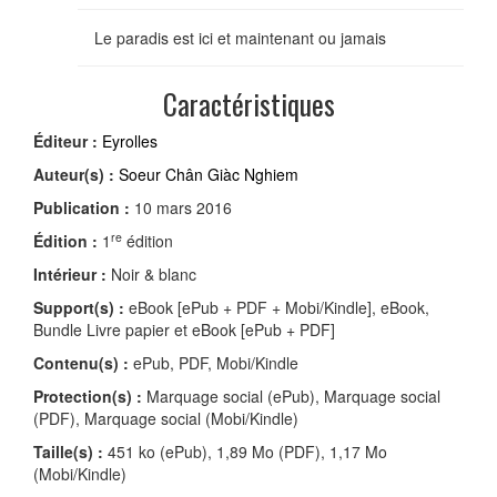
Le paradis est ici et maintenant ou jamais
Caractéristiques
Éditeur :
Eyrolles
Auteur(s) :
Soeur Chân Giàc Nghiem
Publication :
10 mars 2016
re
Édition :
1
édition
Intérieur :
Noir & blanc
Support(s) :
eBook [ePub + PDF + Mobi/Kindle], eBook,
Bundle Livre papier et eBook [ePub + PDF]
Contenu(s) :
ePub, PDF, Mobi/Kindle
Protection(s) :
Marquage social (ePub), Marquage social
(PDF), Marquage social (Mobi/Kindle)
Taille(s) :
451 ko (ePub), 1,89 Mo (PDF), 1,17 Mo
(Mobi/Kindle)